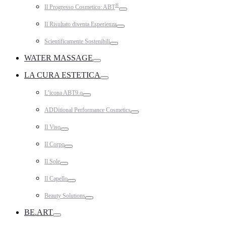
®
Il Progresso Cosmetico: ABT
Toggle
Il Risultato diventa Esperienza
Toggle
Scientificamente Sostenibili
Toggle
WATER MASSAGE
Toggle
LA CURA ESTETICA
Toggle
L’icona ABT9.o
Toggle
ADDitional Performance Cosmetics
Toggle
Il Viso
Toggle
Il Corpo
Toggle
Il Sole
Toggle
Il Capello
Toggle
Beauty Solutions
Toggle
BE.ART
Toggle