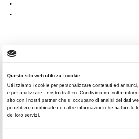
Copyright © 2020 | All rights Reserved | PIVA 03809810967
Privacy & Cookie Policy
Dichiarazione di accessibilità
Questo sito web utilizza i cookie
Facebook
Utilizziamo i cookie per personalizzare contenuti ed annunci, 
Instagram
e per analizzare il nostro traffico. Condividiamo inoltre inform
YouTube
sito con i nostri partner che si occupano di analisi dei dati we
potrebbero combinarle con altre informazioni che ha fornito l
Close
dei loro servizi.
L’IDENTITÀ NATÌ
Toggle
L’INNOVAZIONE