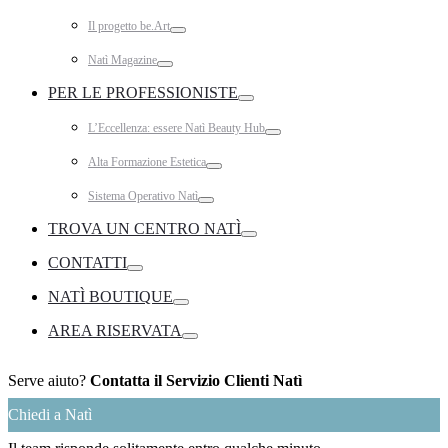
Toggle
Il progetto be.Art
Toggle
Natì Magazine
Toggle
PER LE PROFESSIONISTE
Toggle
L’Eccellenza: essere Natì Beauty Hub
Toggle
Alta Formazione Estetica
Toggle
Sistema Operativo Natì
Toggle
TROVA UN CENTRO NATÌ
Toggle
CONTATTI
Toggle
NATÌ BOUTIQUE
Toggle
AREA RISERVATA
Toggle
Serve aiuto?
Contatta il Servizio Clienti Natì
Chiedi a Natì