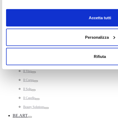
Toggle
®
Il Progresso Cosmetico: ABT
Toggle
Accetta tutti
Il Risultato diventa Esperienza
Toggle
Scientificamente Sostenibili
Toggle
WATER MASSAGE
Personalizza
Toggle
LA CURA ESTETICA
Toggle
L’icona ABT9.o
Rifiuta
Toggle
ADDitional Performance Cosmetics
Toggle
Il Viso
Toggle
Il Corpo
Toggle
Il Sole
Toggle
Il Capello
Toggle
Beauty Solutions
Toggle
BE.ART