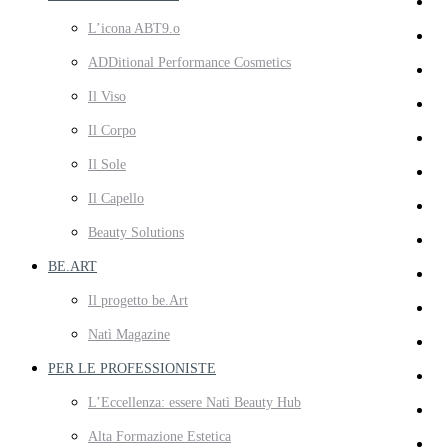
L’icona ABT9.o
ADDitional Performance Cosmetics
Il Viso
Il Corpo
Il Sole
Il Capello
Beauty Solutions
BE.ART
Il progetto be.Art
Natì Magazine
PER LE PROFESSIONISTE
L’Eccellenza: essere Natì Beauty Hub
Alta Formazione Estetica