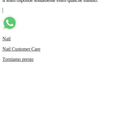
Il team risponde solitamente entro qualche minuto.
Natì
Natì Customer Care
Torniamo presto