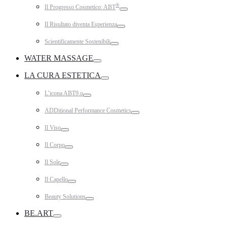
®
Il Progresso Cosmetico: ABT
Toggle
Il Risultato diventa Esperienza
Toggle
Scientificamente Sostenibili
Toggle
WATER MASSAGE
Toggle
LA CURA ESTETICA
Toggle
L’icona ABT9.o
Toggle
ADDitional Performance Cosmetics
Toggle
Il Viso
Toggle
Il Corpo
Toggle
Il Sole
Toggle
Il Capello
Toggle
Beauty Solutions
Toggle
BE.ART
Toggle