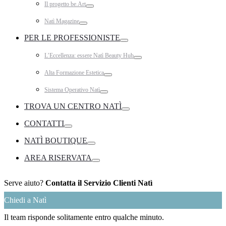
Il progetto be.Art
Toggle
Natì Magazine
Toggle
PER LE PROFESSIONISTE
Toggle
L’Eccellenza: essere Natì Beauty Hub
Toggle
Alta Formazione Estetica
Toggle
Sistema Operativo Natì
Toggle
TROVA UN CENTRO NATÌ
Toggle
CONTATTI
Toggle
NATÌ BOUTIQUE
Toggle
AREA RISERVATA
Toggle
Serve aiuto?
Contatta il Servizio Clienti Natì
Chiedi a Natì
Il team risponde solitamente entro qualche minuto.