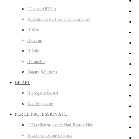
L’icona ABT9.o
ADDitional Performance Cosmetics
Il Viso
Il Corpo
Il Sole
Il Capello
Beauty Solutions
BE.ART
Il progetto be.Art
Natì Magazine
PER LE PROFESSIONISTE
L’Eccellenza: essere Natì Beauty Hub
Alta Formazione Estetica